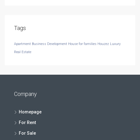
Tags
Apartment
Business Development
House for families
Houzez
Luxury
Real Estate
Company
Homepage
For Rent
For Sale