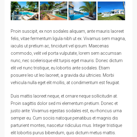
Proin suscipit, ex non sodales aliquam, ante mauris laoreet
felis, vitae fermentum ligula nibh ut ex. Vivamus sem magna,
iaculis ut pretium ac, tincidunt vel ipsum. Maecenas
commodo, velit vel porta vulputate, lorem sem accumsan
nunc, nec scelerisque elit turpis eget mauris. Donec dictum
elit vel nunc tristique, eu lobortis ante sodales. Etiam
posuere leo ut leo laoreet, a gravida dui ultricies. Morbi
vehicula nulla eget elit mollis, at condimentum est feugiat.
Duis mattis laoreet neque, et ornare neque sollicitudin at.
Proin sagittis dolor sed mi elementum pretium. Donec et
justo ante. Vivamus egestas sodales est, eu rhoncus urna
semper eu. Cum sociis natoque penatibus et magnis dis
parturient montes, nascetur ridiculus mus. Integer tristique
elit lobortis purus bibendum, quis dictum metus mattis.