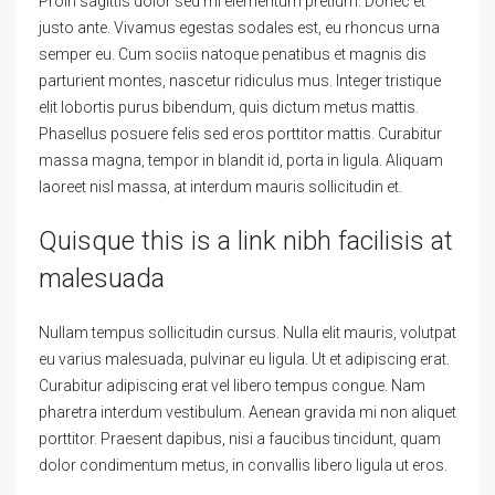
Proin sagittis dolor sed mi elementum pretium. Donec et
justo ante. Vivamus egestas sodales est, eu rhoncus urna
semper eu. Cum sociis natoque penatibus et magnis dis
parturient montes, nascetur ridiculus mus. Integer tristique
elit lobortis purus bibendum, quis dictum metus mattis.
Phasellus posuere felis sed eros porttitor mattis. Curabitur
massa magna, tempor in blandit id, porta in ligula. Aliquam
laoreet nisl massa, at interdum mauris sollicitudin et.
Quisque this is a link nibh facilisis at
malesuada
Nullam tempus sollicitudin cursus. Nulla elit mauris, volutpat
eu varius malesuada, pulvinar eu ligula. Ut et adipiscing erat.
Curabitur adipiscing erat vel libero tempus congue. Nam
pharetra interdum vestibulum. Aenean gravida mi non aliquet
porttitor. Praesent dapibus, nisi a faucibus tincidunt, quam
dolor condimentum metus, in convallis libero ligula ut eros.